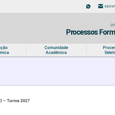
secre
PP
Processos Forma
ução
Comunidade
Proce
mica
Acadêmica
Selet
 – Turma 2027