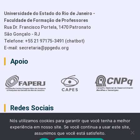
Universidade do Estado do Rio de Janeiro -
Faculdade de Formação de Professores
Rua Dr. Francisco Portela, 1470 Patronato
São Gonçalo - RJ
Telefone: +55 21 97175-3491 (chatbot)
E-mail:
secretaria@ppgedu.org
Apoio
Redes Sociais
Nós utilizamos cookies para garantir que você tenha a melhor
experiência em nosso site. Se você continua a usar este site,
assumimos que você está satisfeito.