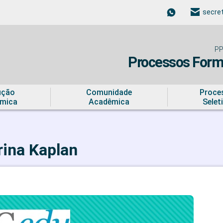
secre
PP
Processos Forma
ução
Comunidade
Proce
mica
Acadêmica
Selet
rina Kaplan