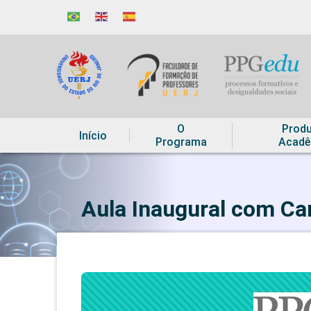
O
Prod
Início
Programa
Acadê
Aula Inaugural com Ca