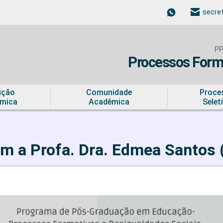
secre
PP
Processos Forma
ução
Comunidade
Proce
mica
Acadêmica
Selet
om a Profa. Dra. Edmea Santos