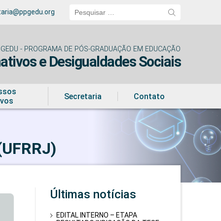
Pesquisar
taria@ppgedu.org
por:
GEDU - PROGRAMA DE PÓS-GRADUAÇÃO EM EDUCAÇÃO
tivos e Desigualdades Sociais
ssos
Secretaria
Contato
ivos
 (UFRRJ)
Últimas notícias
EDITAL INTERNO – ETAPA